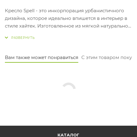
Кресло Spell - это инкорпорация урбанистичного
дизайна, которое идеально впишется в интерьер в
стиле хайтек. Изготовленное из мягкой натуральной
кожи, оно придает ощущение роскоши и комфорта.
Его современный силуэт и элегантный дизайн
делают его прекрасным дополнением к
современной рабочей среде. Кресло Spell - это не
Вам также может понравиться
С этим товаром покуп
просто кресло, это выражение вашего стиля и вкуса.
КАТАЛОГ