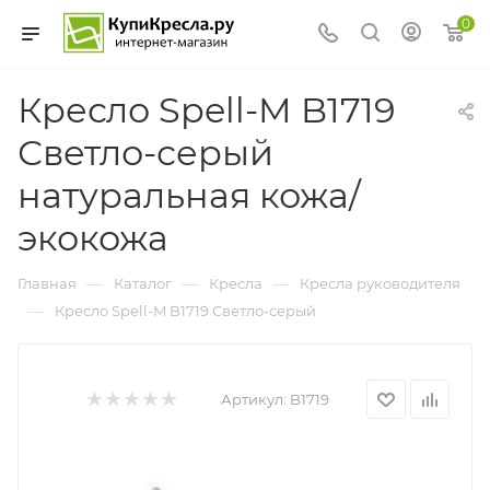
0
Кресло Spell-M B1719
Светло-серый
натуральная кожа/
экокожа
—
—
—
Главная
Каталог
Кресла
Кресла руководителя
—
Кресло Spell-M B1719 Светло-серый
Артикул:
B1719