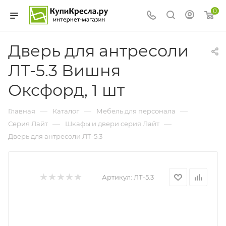
0
Дверь для антресоли
ЛТ-5.3 Вишня
Оксфорд, 1 шт
—
—
—
Главная
Каталог
Мебель для персонала
—
—
Серия Лайт
Шкафы и двери серия Лайт
Дверь для антресоли ЛТ-5.3
Артикул:
ЛТ-5.3