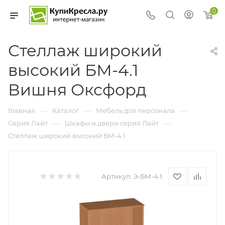
0
Стеллаж широкий
высокий БМ-4.1
Вишня Оксфорд
—
—
—
Главная
Каталог
Мебель для персонала
—
—
Серия Лайт
Шкафы и двери серия Лайт
Стеллаж широкий высокий БМ-4.1
Артикул:
Э-БМ-4.1