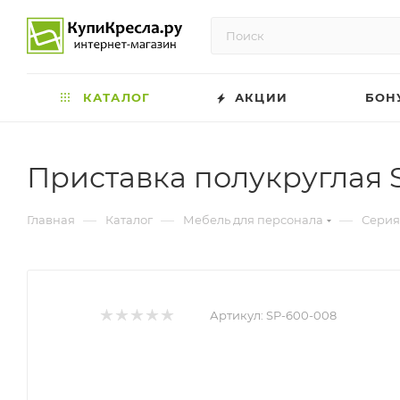
КАТАЛОГ
АКЦИИ
БОН
Приставка полукруглая S
—
—
—
Главная
Каталог
Мебель для персонала
Серия
Артикул:
SP-600-008