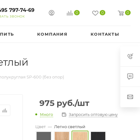
495 797-74-69
0
0
0
ЗАТЬ ЗВОНОК
УПИТЬ
КОМПАНИЯ
КОНТАКТЫ
ветлый
олукруглая SP-600 (без опор)
975
руб.
/шт
Много
Запросить оптовую цену
Цвет
—
Легно светлый