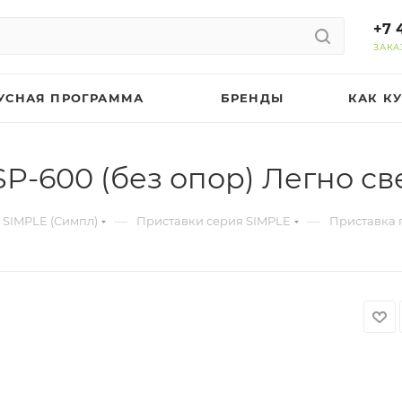
+7 
ЗАКА
УСНАЯ ПРОГРАММА
БРЕНДЫ
КАК К
P-600 (без опор) Легно с
—
—
 SIMPLE (Симпл)
Приставки серия SIMPLE
Приставка п